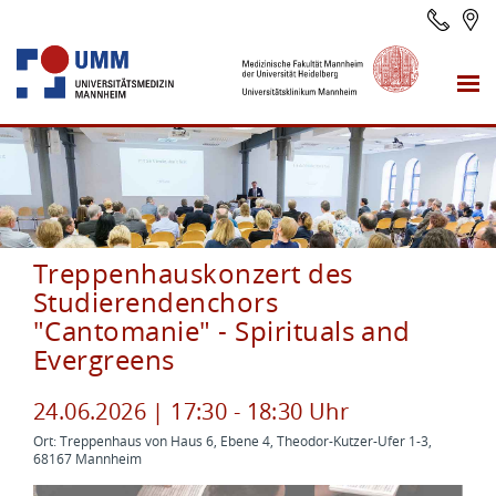
Treppenhauskonzert des
Studierendenchors
"Cantomanie" - Spirituals and
Evergreens
24
.
06
.
2026
|
17
:
30
-
18
:
30
Uhr
Ort: Treppenhaus von Haus 6, Ebene 4, Theodor-Kutzer-Ufer 1-3,
68167 Mannheim