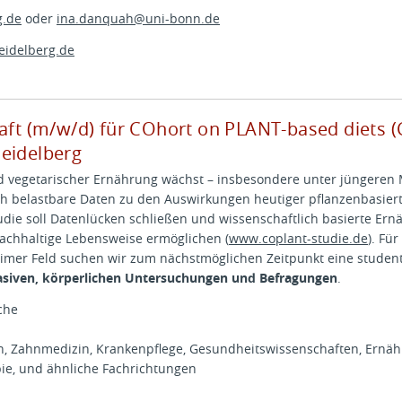
g.de
oder
ina.danquah@
uni-bonn.de
eidelberg.de
raft (m/w/d) für COhort on PLANT-based diets
eidelberg
d vegetarischer Ernährung wächst – insbesondere unter jüngeren 
ch belastbare Daten zu den Auswirkungen heutiger pflanzenbasier
die soll Datenlücken schließen und wissenschaftlich basierte E
achhaltige Lebensweise ermöglichen (
www.coplant-studie.de
). Fü
er Feld suchen wir zum nächstmöglichen Zeitpunkt eine studentis
asiven, körperlichen Untersuchungen und Befragungen
.
che
 Zahnmedizin, Krankenpflege, Gesundheitswissenschaften, Ernäh
pie, und ähnliche Fachrichtungen