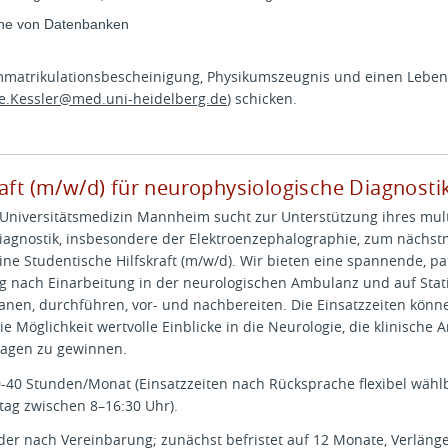
che von Datenbanken
 Immatrikulationsbescheinigung, Physikumszeugnis und einen Leben
e.Kessler@
med.uni-heidelberg.de
) schicken.
raft (m/w/d) für neurophysiologische Diagnosti
r Universitätsmedizin Mannheim sucht zur Unterstützung ihres mul
Diagnostik, insbesondere der Elektroenzephalographie, zum nächs
ne Studentische Hilfskraft (m/w/d). Wir bieten eine spannende, p
g nach Einarbeitung in der neurologischen Ambulanz und auf Stat
anen, durchführen, vor- und nachbereiten. Die Einsatzzeiten könn
 Möglichkeit wertvolle Einblicke in die Neurologie, die klinische 
lagen zu gewinnen.
0-40 Stunden/Monat (Einsatzzeiten nach Rücksprache flexibel wähl
tag zwischen 8–16:30 Uhr).
der nach Vereinbarung; zunächst befristet auf 12 Monate, Verläng