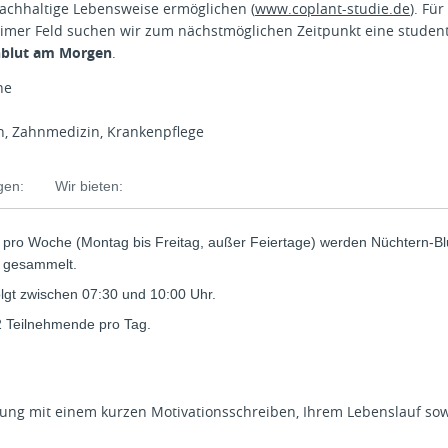
achhaltige Lebensweise ermöglichen (
www.coplant-studie.de
). Fü
er Feld suchen wir zum nächstmöglichen Zeitpunkt eine studentis
blut am Morgen
.
he
 Zahnmedizin, Krankenpflege
gen:
Wir bieten:
n pro Woche (Montag bis Freitag, außer Feiertage) werden Nüchtern-B
 gesammelt.
gt zwischen 07:30 und 10:00 Uhr.
2 Teilnehmende pro Tag.
bung mit einem kurzen Motivationsschreiben, Ihrem Lebenslauf so