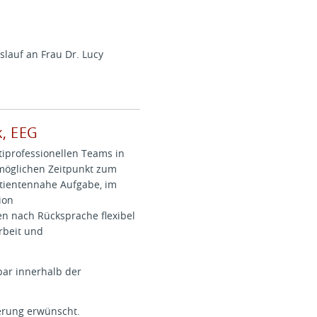
slauf an Frau Dr. Lucy
k, EEG
tiprofessionellen Teams in
tmöglichen Zeitpunkt zum
atientennahe Aufgabe, im
ion
en nach Rücksprache flexibel
Arbeit und
bar innerhalb der
erung erwünscht.